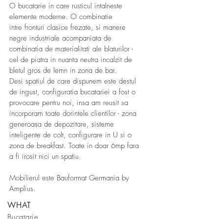
O bucatarie in care rusticul intalneste
elemente moderne. O combinatie
intre fronturi clasice frezate, si manere
negre industriale acompaniata de
combinatia de materialitati ale blaturilor -
cel de piatra in nuanta neutra incalzit de
bletul gros de lemn in zona de bar.
Desi spatiul de care dispunem este destul
de ingust, configuratia bucatariei a fost o
provocare pentru noi, insa am reusit sa
incorporam toate dorintele clientilor - zona
generoasa de depozitare, sisteme
inteligente de colt, configurare in U si o
zona de breakfast. Toate in doar 6mp fara
a fi irosit nici un spatiu.
Mobilierul este Bauformat Germania by
Amplius.
WHAT
Bucatarie