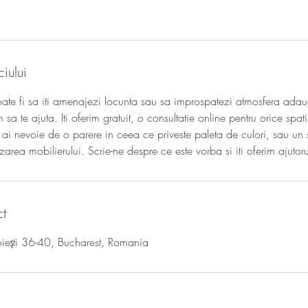
iului
poate fi sa iti amenajezi locunta sau sa improspatezi atmosfera ada
a te ajuta. Iti oferim gratuit, o consultatie online pentru orice spa
a ai nevoie de o parere in ceea ce priveste paleta de culori, sau un 
area mobilierului. Scrie-ne despre ce este vorba si iti oferim ajutoru
ct
oiești 36-40, Bucharest, Romania