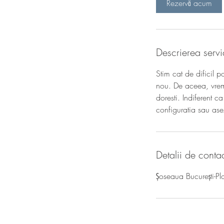
Rezervă acum
Descrierea servic
Stim cat de dificil 
nou. De aceea, vrem s
doresti. Indiferent c
configuratia sau asez
Detalii de conta
Șoseaua București-Pl