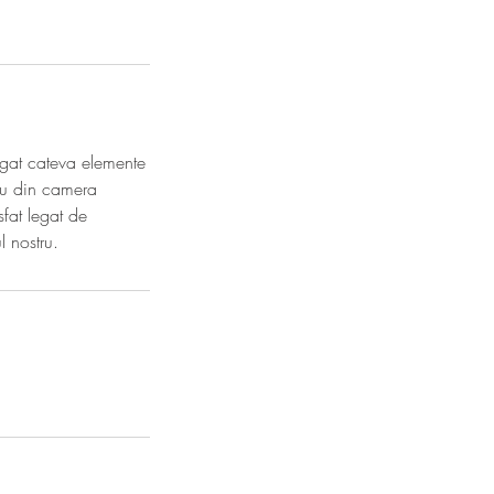
ugat cateva elemente
tiu din camera
sfat legat de
l nostru.