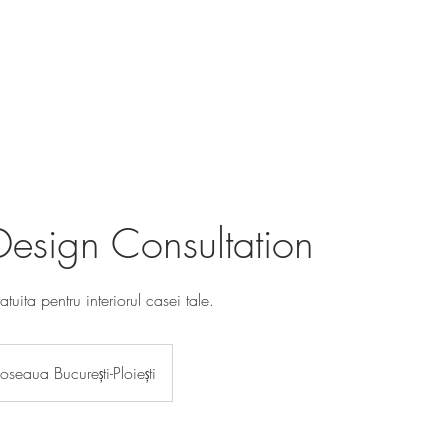
R DESIGN
PORTFOLIO
BLOG
Design Consultation
tuita pentru interiorul casei tale.
Șoseaua București-Ploiești