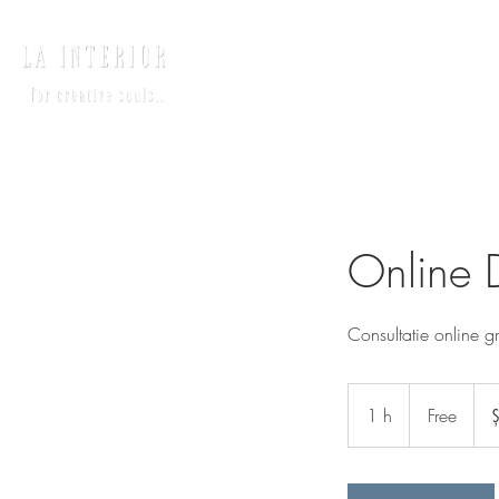
HOME
INTERIO
Online 
Consultatie online gra
Free
1 h
1
Free